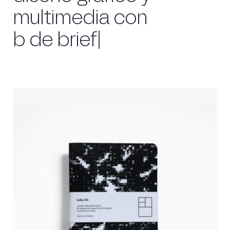
multimedia con
b de b
riefing_
|