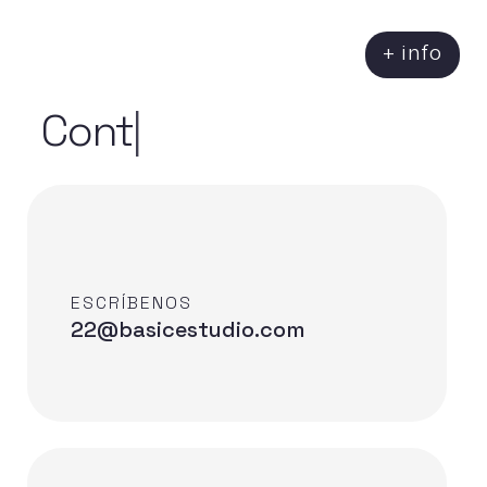
+ info
Contac
|
ESCRÍBENOS
22@basicestudio.com