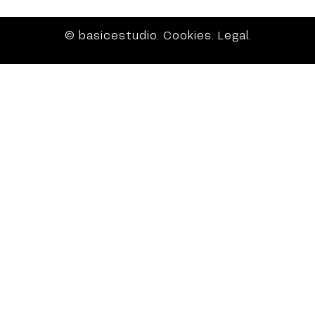
© basicestudio.
Cookies
.
Legal
.